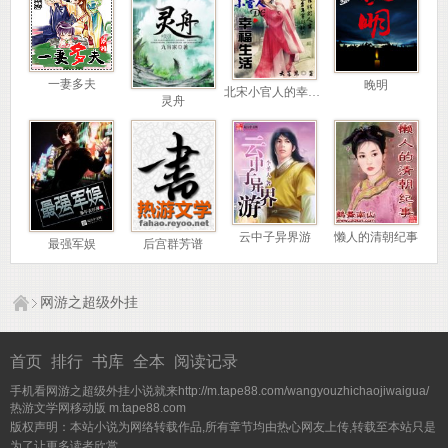
一妻多夫
晚明
北宋小官人的幸福生活
灵舟
云中子异界游
懒人的清朝纪事
最强军娱
后宫群芳谱
网游之超级外挂
首页
排行
书库
全本
阅读记录
手机看网游之超级外挂小说就来http://m.tape88.com/wangyouzhichaojiwaigua/
热游文学网移动版
m.tape88.com
版权声明：本站小说为网络转载作品,所有章节均由热心网友上传,转载至本站只是
为了让更多读者欣赏。