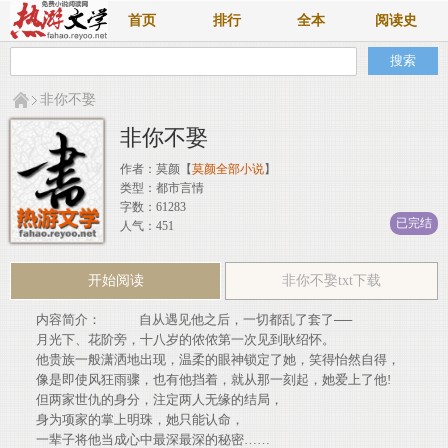
首页
排行
全本
阅读史
非你不娶
非你不娶
作者：
莫颜
【
莫颜全部小说
】
类型：都市言情
字数：61283
已完结
人气：451
开始阅读
非你不娶txt下载
内容简介： 自从遇见他之后，一切都乱了套了──
月光下、花阶旁，十八岁的侬侬第一次见到耿绍怀。
他贵族一般潇洒地出现，温柔的眼神锁定了她，笑得怡然自得，
像是即使风狂雨骤，也有他挡着，就从那一刻起，她爱上了他!
但两家世仇的身分，注定两人无缘的结局，
身为项家的掌上明珠，她只能认命，
一辈子将他当成心中最深最深的秘密……