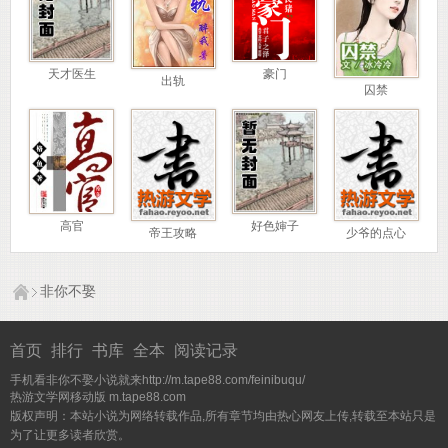
天才医生
豪门
出轨
囚禁
高官
好色婶子
帝王攻略
少爷的点心
非你不娶
首页
排行
书库
全本
阅读记录
手机看非你不娶小说就来http://m.tape88.com/feinibuqu/
热游文学网移动版
m.tape88.com
版权声明：本站小说为网络转载作品,所有章节均由热心网友上传,转载至本站只是
为了让更多读者欣赏。