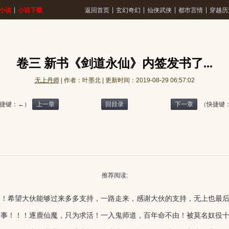
|
|
|
|
|
小说
小说下载
返回首页
玄幻奇幻
仙侠武侠
都市言情
穿越历
卷三 新书《剑道永仙》内签发书了...
无上丹师
| 作者：叶墨北 | 更新时间：2019-08-29 06:57:02
捷键：←）
上一章
回目录
下一章
（快捷键
推荐阅读:
希望大伙能够过来多多支持，一路走来，感谢大伙的支持，无上也最后完
故事！！！逐鹿仙魔，只为求活！一入鬼师道，百年命不由！被莫名奴役