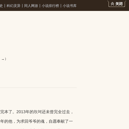
|
|
|
|
史
科幻灵异
同人网游
小说排行榜
小说书库
：→）
本了。2013年的坎坷还未曾完全过去，
十年的他，为求回爷爷的魂，自愿奉献了一