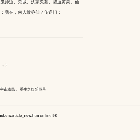
、鬼师道、鬼城、沈家鬼墓、碧血黄泉、仙
问：我在，何人敢称仙？传送门：
！
：→）
宇宙农民
、
重生之娱乐巨星
oben\article_new.htm
on line
98