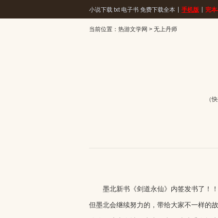
|
|
小说下载 txt 电子书 免费下载全本
手机版
完本
当前位置：
热游文学网
>
无上丹师
（快
墨北新书《剑道永仙》内签发书了！！！
但墨北会继续努力的，带给大家不一样的