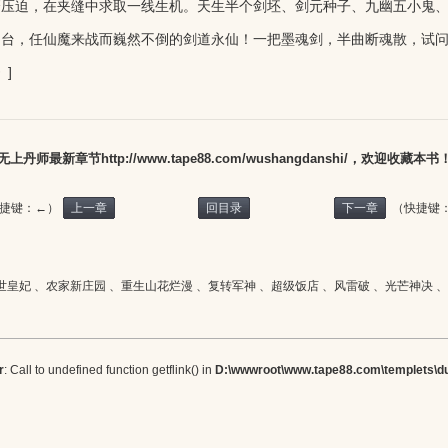
磨压迫，在夹缝中求取一线生机。天生半个剑坯、剑元种子、九幽五小鬼
仙台，任仙魔来战而巍然不倒的剑道永仙！一把墨魂剑，半曲断魂散，试
》]
无上丹师最新章节
http://www.tape88.com/wushangdanshi/，欢迎
收藏本书
捷键：←）
上一章
回目录
下一章
（快捷键
世皇妃
、
农家新庄园
、
重生山花烂漫
、
复转军神
、
超级饭店
、
风雷破
、
光芒神决
、
r
: Call to undefined function getflink() in
D:\wwwroot\www.tape88.com\templets\du