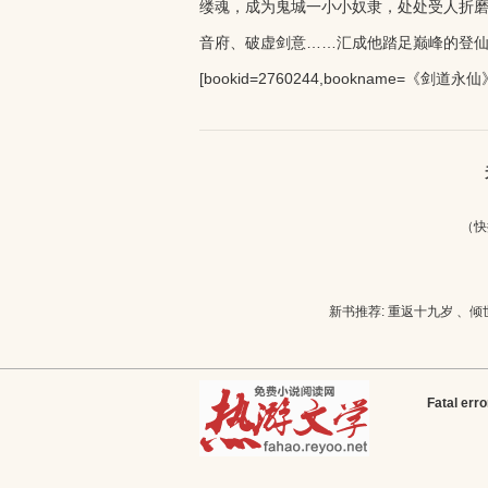
缕魂，成为鬼城一小小奴隶，处处受人折
音府、破虚剑意……汇成他踏足巅峰的登
[bookid=2760244,bookname=《剑道永仙
（快
新书推荐:
重返十九岁
、
倾
Fatal erro