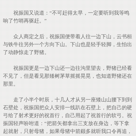
祝振国又说道：“不可赶得太早，一定要听到我等鸣
响了竹哨再驱赶。”
众人商定之后，祝振国便带着人往一边下山，云书桓
与铁牛往另外一个方向下山。下山也是轻手轻脚，生怕出
了动静惊走了野猪。
祝振国更是一边下山还一边往沟里望去，野猪已经看
不见了，但是看见那矮树茅草摇摇晃晃，也知道野猪还在
那里。
走了小半个时辰，十几人才从另一座矮山山腰下到到
石壁处，祝振国把众人安排一线趴在石壁上，把自己的硬
弓给了射术更好的祝首行，自己用起了祝首行的软弓。祝
振国轻声吩咐道：“把箭矢都拿出三支放在身边，等下拿
起就射，只射母猪，如果母猪中箭颇多就听我口令再追，