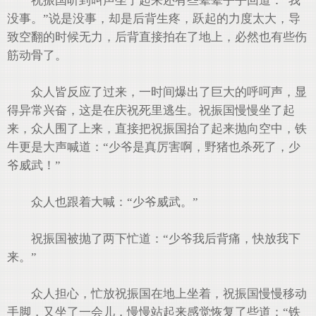
祝振国听到叫声坐了起来还有些晕晕乎乎回道：“我
没事。”说是没事，却是后背生疼，跃起的力度太大，导
致空翻的时候无力，后背直接拍在了地上，必然也有些伤
筋动骨了。
众人皆反应了过来，一时间爆出了巨大的呼呵声，显
得异常兴奋，这是在庆祝死里逃生。祝振国慢慢坐了起
来，众人围了上来，直接把祝振国抬了起来抛向空中，铁
牛更是大声喊道：“少爷是真厉害啊，野猪也杀死了，少
爷威武！”
众人也跟着大喊：“少爷威武。”
祝振国被抛了两下忙道：“少爷我后背痛，快放我下
来。”
众人担心，忙放祝振国在地上坐着，祝振国慢慢移动
手脚，又坐了一会儿，慢慢站起来感觉恢复了些道：“铁