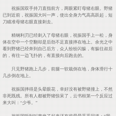
祝振国双手持刀直指前方，两眼紧盯母猪右眼。野猪
已到近前，祝振国大叫一声，使出全身力气高高跃起，短
刀瞄准母猪右眼直接刺去。
精钢利刃已经刺入了母猪右眼，祝振国手上一松，身
体在空中一个空翻却是后劲不足直接摔在地上。余光之中
看到野猪已经奔到自己后方，众人纷纷闪躲，有躲往叔后
的，有往一边飞扑的，有直接向后跑去的。
只见野猪跑上几步，前腿一软栽倒在地，身体滑行十
几步倒在地上。
祝振国摔得是头晕眼花，幸好没有被野猪撞上，不然
非死既残。所有人都被野猪惊呆了，云书桓第一个反应过
来大叫：“少爷。”