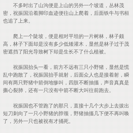
不多时出了山沟便是上山的另外一个坡道，丛林茂
密，祝振国沿着脚印血迹便往山上爬着，后面铁牛与书桓
也追了上来。
爬上一个陡坡，便是相对平坦的一片树林，林子颇
高，林子下面却是没有多少低矮灌木，显然是林子过于茂
密遮挡了阳光导致树下却是生长不了什么植被。
祝振国抬头一看，前方不远有三只小野猪，显然是慌
乱中跑散了，祝振国抬手就射，后面众人也是接着射，瞬
间有两只野猪中箭倒地惨叫，四肢不断抽搐，声音真真是
撕心裂肺，还有一只没有中箭不断大叫往前跑去。
祝振国也不管跑了的那只，直接十几个大步上去拔出
短刀刺向了一只小野猪的脖颈，野猪抽搐几下便不再叫唤
了，另外一只也被祝有才捅死。