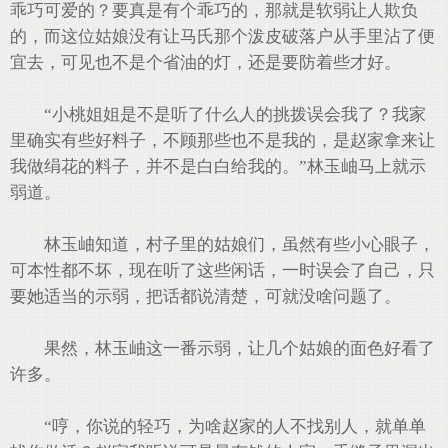
乖巧可爱的？要真是有个乖巧的，那就是软弱让人欺负
的，而这位姑娘没有让马氏那个泼皮破落户从手里沾了便
宜去，可见也不是个省油的灯，还是要防着些才好。
“小桃姐姐是不是听了什么人的挑拨误会我了？我家
里确实有些好料子，不顾那些也不是我的，是赵家拿来让
我做绢花的料子，并不是白白给我的。”林玉岫马上就示
弱道。
林玉岫知道，村子里的姑娘们，虽然有些小心眼子，
可本性都不坏，现在听了这些闲话，一时误会了自己，只
要她适当的示弱，把话都说清楚，可就没啥问题了。
果然，林玉岫这一番示弱，让几个姑娘的面色好看了
许多。
“哼，你说的轻巧，为啥赵家的人不找别人，就单单