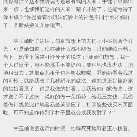
找你做活？赵家我听说可是最有钱的人家，手缝子里漏出
来一点，也够我们这样的人家一辈子开销了，还能亏待了
你不成？”许是看着小姐妹们脸上的神色不同于刚才那样
了，圆脸姑娘又开始呛声。
林玉岫听了这话，简直就想上前去把王小桃扇两个耳
光，可是她知道，现在她什么都不能做，只能继续示弱，
当下，她垂下脑袋可怜兮兮的说道：“姐姐们想想，我一
个人过日子，肩不能挑手不能提的，要种地也没办法，把
地租出去，就那点儿租子也不够我吃喝。乔奶奶看着我过
的可怜，就给我教了几种绢花的做法。谁知道正好被赵家
的姑娘看见了，说是我做的好看，让我给他们家做些，这
才送了不了过来，说好的做一朵绢花，给我三文钱。我想
着做针线总比种地容易些就答应了，打算换些钱买米买面
吃。可不知道咋传到了村子里就变成我发财了？”
林玉岫说罢这话的时候，抬眸死死地盯着王小桃看。