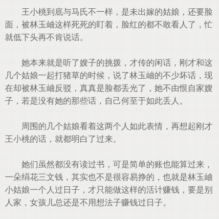
王小桃到底与马氏不一样，是未出嫁的姑娘，还要脸
面，被林玉岫这样死死的盯着，脸红的都不敢看人了，忙
就低下头再不肯说话。
她本来就是听了嫂子的挑拨，才传的闲话，刚才和这
几个姑娘一起打猪草的时候，说了林玉岫的不少坏话，现
在却被林玉岫反驳，真真是脸都丢光了，她不由恨自家嫂
子，若是没有她的那些话，自己何至于如此丢人。
周围的几个姑娘看着这两个人如此表情，再想起刚才
王小桃的话，就都明白了过来。
她们虽然都没有读过书，可是简单的账也能算过来，
一朵绢花三文钱，其实也不是很容易挣的，也就是林玉岫
小姑娘一个人过日子，才只能做这样的活计赚钱，要是别
人家，女孩儿总还是不用想法子赚钱过日子。