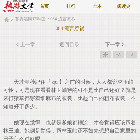
首页
排行
全本
阅读史
084 流言惹祸
花香满园巧种田
084 流言惹祸
<
上一章
返回目录
下一章
>
+A
-A
天才壹秒記住『 qu 】之前的时候，人人都说林玉岫
可怜，可是现在看看林玉岫穿的可不是比自己还好？就是
来打猪草都穿着细麻布的衣裳，比起自己的粗布衣裳，不
知道好了多少。
她现在觉得，也就是爹娘都糊涂，才会觉得应该帮着
林玉岫。她倒是觉得，帮林玉岫还不如先想想自己家里的
日子怎么过好呢。